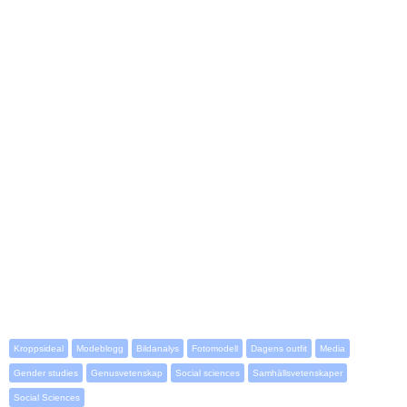
Kroppsideal
Modeblogg
Bildanalys
Fotomodell
Dagens outfit
Media
Gender studies
Genusvetenskap
Social sciences
Samhällsvetenskaper
Social Sciences